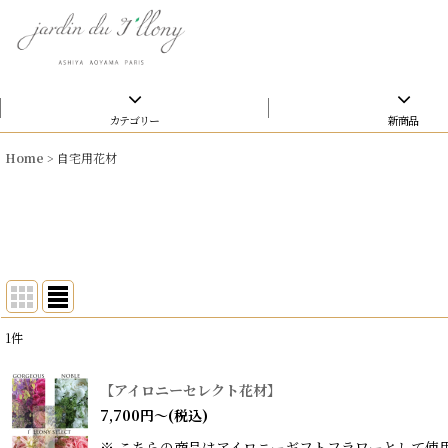
カテゴリー
新商品
Home
>
自宅用花材
1
件
表示数
:
【アイロニーセレクト花材】
在庫あり
7,700
円
～
(税込)
※ こちらの商品はアイロニーギフトフラワーとして使
並び順
: