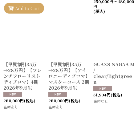
250,000
円
～480,000
円
Add to Cart
(税込)
【早期割引35万
【早期割引35万
GUAXS NAGAA M
→28万円】【フレ
→28万円】【アイ
/
ンチフローリスト
ロニーディプロマ】
clear/lightgree
ディプロマ】4期
マスターコース 2期
n
2026年9月生
2026年9月生
51,904
円
(税込)
280,000
円
(税込)
280,000
円
(税込)
在庫なし
在庫あり
在庫あり