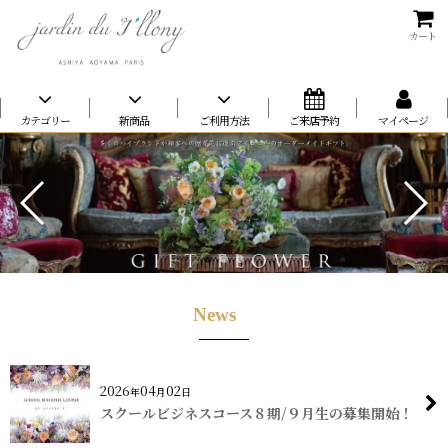
カート
カテゴリー
新商品
ご利用方法
ご来店予約
マイページ
News
2026
04
02
年
月
日
スクールビジネスコース８期/９月生の募集開始！