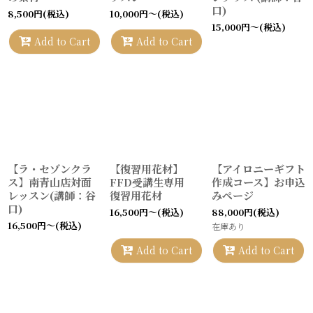
口)
8,500
円
(税込)
10,000
円
～
(税込)
15,000
円
～
(税込)
Add to Cart
Add to Cart
【ラ・セゾンクラ
【復習用花材】
【アイロニーギフト
ス】南青山店対面
FFD受講生専用
作成コース】お申込
レッスン(講師：谷
復習用花材
みページ
口)
16,500
円
～
(税込)
88,000
円
(税込)
16,500
円
～
(税込)
在庫あり
Add to Cart
Add to Cart