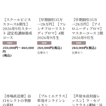
【スクールビジネ
【早期割引35万
【早期割引35万
スコース8期生】
→28万円】【フレ
→28万円】【アイ
2026年9月スター
ンチフローリスト
ロニーディプロマ】
ト 認定校講師養成
ディプロマ】4期
マスターコース 2期
コース
2026年9月生
2026年9月生
250,000
円
～480,000
280,000
円
(税込)
280,000
円
(税込)
円
在庫あり
在庫あり
(税込)
【市場直送便】谷
【プルミエクラス】
【芦屋本店対面レ
口セレクトの季節
単発オンラインレ
ッスン】ラ・セゾ
の素材
ッスン
ンクラス (講師：谷