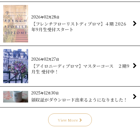
2026
02
28
年
月
日
【フレンチフローリストディプロマ】４期 2026
年9月生受付スタート
2026
02
27
年
月
日
【アイロニーディプロマ】マスターコース ２期9
月生 受付中！
2025
12
30
年
月
日
領収証がダウンロード出来るようになりました！
View More