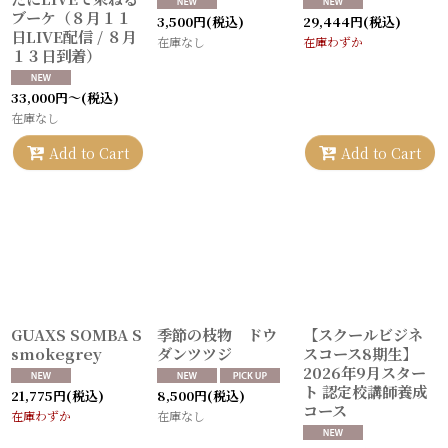
ブーケ（８月１１
3,500
円
(税込)
29,444
円
(税込)
日LIVE配信 / ８月
在庫なし
在庫わずか
１３日到着）
33,000
円
～
(税込)
在庫なし
Add to Cart
Add to Cart
GUAXS SOMBA S
季節の枝物 ドウ
【スクールビジネ
smokegrey
ダンツツジ
スコース8期生】
2026年9月スター
ト 認定校講師養成
21,775
円
(税込)
8,500
円
(税込)
コース
在庫わずか
在庫なし