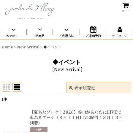
カート
カテゴリー
新商品
ご利用方法
ご来店予約
マイページ
Home
>
New Arrival
>
◆イベント
◆イベント
[
New Arrival
]
表示順変更
閉じる
1
件
表示数
:
【夏あなブーケ！2026】谷口があなたにLIVEで
束ねるブーケ（８月１１日LIVE配信 / ８月１３日
在庫あり
到着）
並び順
: