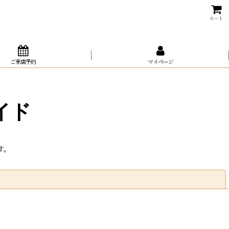
カート
ご来店予約
マイページ
イド
す。
閉じる