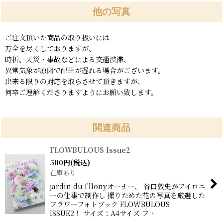
他の写真
ご注文頂いた商品の取り扱いには
万全を尽くしておりますが、
時折、天災・事故などによる交通渋滞、
異常気象が原因で配達が遅れる場合がございます。
出来る限りの対応を取らさせて頂きますが、
何卒ご理解くださりますようにお願い致します。
関連商品
FLOWBULOUS Issue2
500
円
(税込)
在庫あり
jardin du I'llonyオーナー、 谷口敦史がアイロニ
ーの仕事で制作し 撮りためた花の写真を厳選した
フラワーフォトブック FLOWBULOUS
ISSUE2！ サイズ：A4サイズ フ…