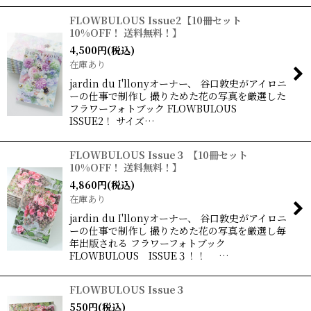
FLOWBULOUS Issue2【10冊セット
10%OFF！ 送料無料！】
4,500
円
(税込)
在庫あり
jardin du I'llonyオーナー、 谷口敦史がアイロニ
ーの仕事で制作し 撮りためた花の写真を厳選した
フラワーフォトブック FLOWBULOUS
ISSUE2！ サイズ…
FLOWBULOUS Issue３ 【10冊セット
10%OFF！ 送料無料！】
4,860
円
(税込)
在庫あり
jardin du I'llonyオーナー、 谷口敦史がアイロニ
ーの仕事で制作し 撮りためた花の写真を厳選し毎
年出版される フラワーフォトブック
FLOWBULOUS ISSUE３！！ …
FLOWBULOUS Issue３
550
円
(税込)