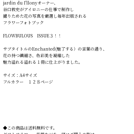
jardin du I'llonyオーナー、
谷口敦史がアイロニーの仕事で制作し
撮りためた花の写真を厳選し毎年出版される
フラワーフォトブック
FLOWBULOUS ISSUE３！！
サブタイトルのEnchanted(魅了する）の言葉の通り、
花の持つ繊細さ、色彩美を凝縮した
魅力溢れる溢れる１冊に仕上がりました。
サイズ：A4サイズ
フルカラー １２８ページ
◆この商品は送料無料です。