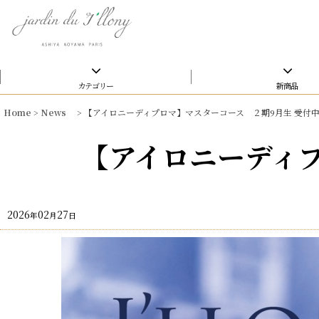
カテゴリー
新商品
Home
>
News
>
【アイロニーディプロマ】マスターコース ２期9月生 受付
【アイロニーディ
2026
02
27
年
月
日