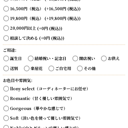
16,500円（税込）
(+16,500
円
(税込)
)
19,800円（税込）
(+19,800
円
(税込)
)
20,000円以上
(+0
円
(税込)
)
相談して決める
(+0
円
(税込)
)
ご用途
:
誕生日
結婚祝い・記念日
開店祝い
お供え
送別
楽屋花
ご自宅用
その他
お色目や雰囲気
:
llony select（コーディネーターにお任せ）
Romantic（甘く優しい雰囲気で）
Gorgeous（華やかな感じで）
Soft（淡い色を使って優しい雰囲気で）
Noble(白とグリーンで優しい感じで）