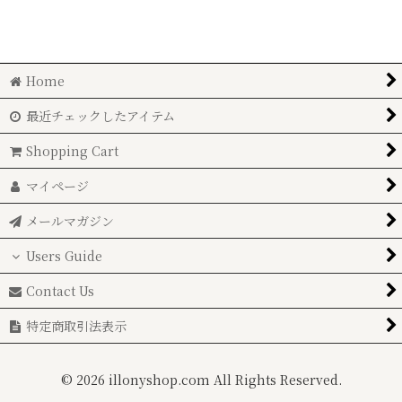
お誕生日に
絞り込む
お供えに
Home
開店祝に
最近チェックしたアイテム
記念日に
Shopping Cart
御祝に
マイページ
送別会に
メールマガジン
告白、プロポーズに
Users Guide
男の花贈りに
Contact Us
特定商取引法表示
楽屋花に
自宅用花材
©
2026 illonyshop.com All Rights Reserved.