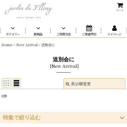
カート
カテゴリー
新商品
ご利用方法
ご来店予約
マイページ
Home
>
New Arrival
>
送別会に
送別会に
[
New Arrival
]
表示順変更
閉じる
0
件
表示数
:
在庫あり
特集で絞り込む
並び順
: