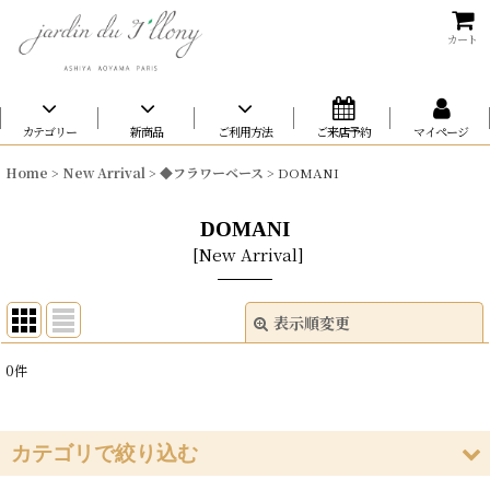
カート
カテゴリー
新商品
ご利用方法
ご来店予約
マイページ
Home
>
New Arrival
>
◆フラワーベース
>
DOMANI
DOMANI
[
New Arrival
]
表示順変更
閉じる
0
件
表示数
:
在庫あり
カテゴリで絞り込む
並び順
: