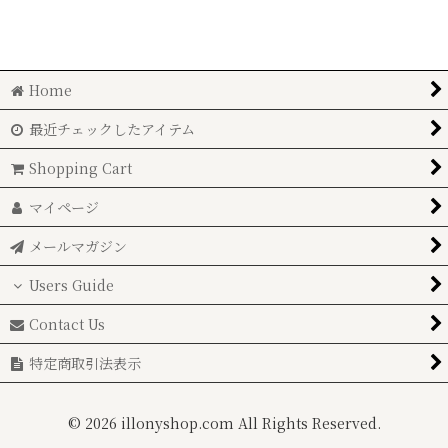
◆フラワーベース (All Items)
絞り込む
GUAXS
Home
Tsé & Tsé associées
最近チェックしたアイテム
Christian Tortu
Shopping Cart
DOMANI
マイページ
HENRY DEAN
メールマガジン
Brocante（ブロカント）
Users Guide
アイロニーマルシェ商品
Contact Us
特定商取引法表示
ブリキ花器
その他
©
2026 illonyshop.com All Rights Reserved.