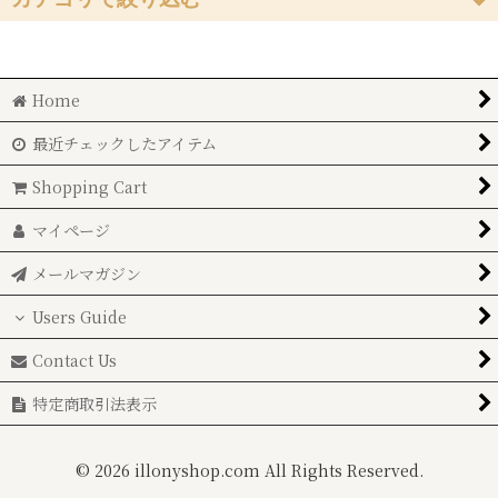
並び順
:
◆フラワーベース (All Items)
絞り込む
Home
GUAXS
最近チェックしたアイテム
Tsé & Tsé associées
Shopping Cart
Christian Tortu
マイページ
DOMANI
メールマガジン
HENRY DEAN
Users Guide
Brocante（ブロカント）
Contact Us
アイロニーマルシェ商品
特定商取引法表示
ブリキ花器
©
2026 illonyshop.com All Rights Reserved.
その他